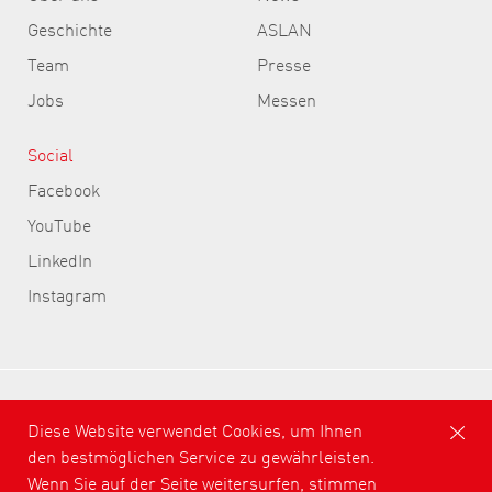
Geschichte
ASLAN
Team
Presse
Jobs
Messen
Social
Facebook
YouTube
LinkedIn
Instagram
ASLAN Selbstklebefolien GmbH
Diese Website verwendet Cookies, um Ihnen
den bestmöglichen Service zu gewährleisten.
Impressum
AGB
Teilnahmebedingungen
Wenn Sie auf der Seite weitersurfen, stimmen