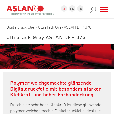
Direkt zum Inhalt
Suchformular
Suche
DE
EN
FR
Digitaldruckfolie
» UltraTack Grey ASLAN DFP 07G
UltraTack Grey ASLAN DFP 07G
Polymer weichgemachte glänzende
Digitaldruckfolie mit besonders starker
Klebkraft und hoher Farbabdeckung
Durch eine sehr hohe Klebkraft ist diese glänzende,
polymer weichgemachte Digitaldruckfolie ideal für