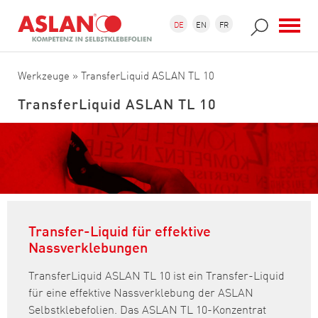
Direkt zum Inhalt
Suchformular
Suche
DE
EN
FR
Werkzeuge
» TransferLiquid ASLAN TL 10
TransferLiquid ASLAN TL 10
Transfer-Liquid für effektive
Nassverklebungen
TransferLiquid ASLAN TL 10 ist ein Transfer-Liquid
für eine effektive Nassverklebung der ASLAN
Selbstklebefolien. Das ASLAN TL 10-Konzentrat