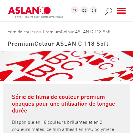
Aller au contenu principal
Formulaire de recherche
Recherche
FR
DE
EN
Film de couleur
» PremiumColour ASLAN C 118 Soft
PremiumColour ASLAN C 118 Soft
Série de films de couleur premium
opaques pour une utilisation de longue
durée
Disponible en 18 couleurs brillantes et en 2
couleurs mates, ce film adhésif en PVC polymère