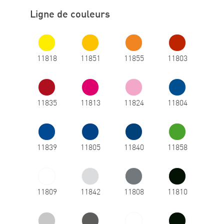
Ligne de couleurs
11818
11851
11855
11803
11835
11813
11824
11804
11839
11805
11840
11858
11809
11842
11808
11810