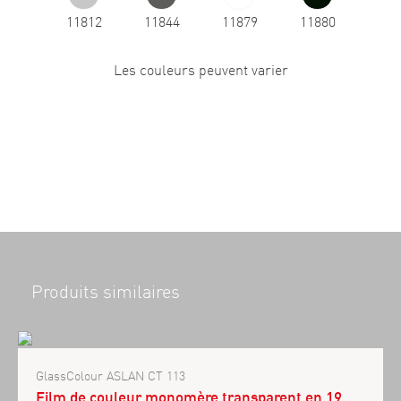
11812
11844
11879
11880
Les couleurs peuvent varier
Produits similaires
GlassColour ASLAN CT 113
Film de couleur monomère transparent en 19