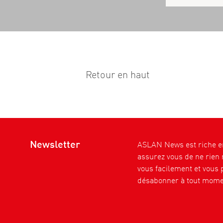
Retour en haut
Newsletter
ASLAN News est riche en
assurez vous de ne rien
vous facilement et vous 
désabonner à tout mome