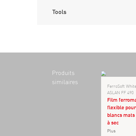
Tools
Produits
similaires
FerroSoft Whit
ASLAN FF 490
Film ferrom
flexible pou
blancs mats 
à sec
Plus