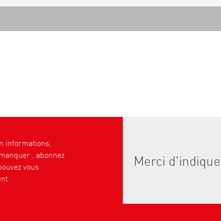
 informations,
 manquer , abonnez
pouvez vous
nt