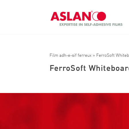
Aller au contenu principal
Recherche
Film adh-e-sif ferreux
» FerroSoft White
FerroSoft Whiteboa