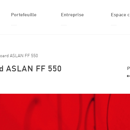
Portefeuille
Entreprise
Espace c
Formulaire de recherche
Recherche
Produits
Qui nous sommes
Login
Applications
Histoire
board ASLAN FF 550
Secteurs
Équipe ASLAN
rd ASLAN FF 550
P
Solutions
Actus
personnalisées
Inspiration