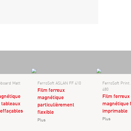
eboard Matt
FerroSoft ASLAN FF 410
FerroSoft Prin
480
Film ferreux
agnétique
Film ferreux
magnétique
r tableaux
magnétique f
particulièrement
effaçables
imprimable
flexible
Plus
Plus