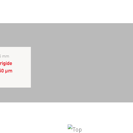
25 mm
rigide
250 µm