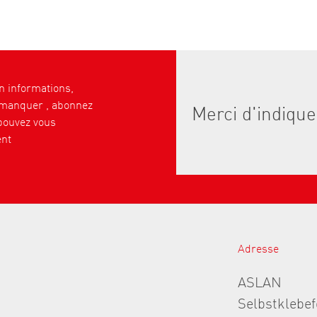
 informations,
 manquer , abonnez
pouvez vous
nt
Adresse
ASLAN
Selbstklebe