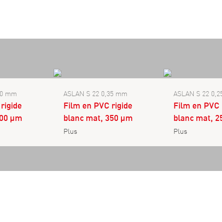
40 mm
ASLAN S 22 0,35 mm
ASLAN S 22 0,
rigide
Film en PVC rigide
Film en PVC 
400 µm
blanc mat, 350 µm
blanc mat, 
Plus
Plus