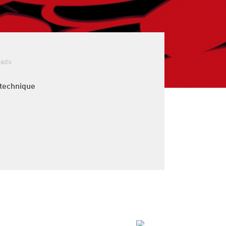
oads
 technique