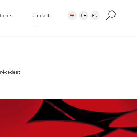
lients
Contact
FR
DE
EN
Demande
Où nous trouver
récédent