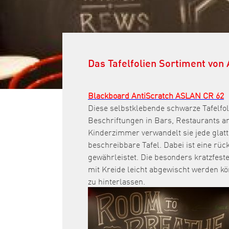
Das Tafelfolien Sortiment vo
Blackboard AntiScratch ASLAN CR 62
Diese selbstklebende schwarze Tafelfoli
Beschriftungen in Bars, Restaurants 
Kinderzimmer verwandelt sie jede glatt
beschreibbare Tafel. Dabei ist eine rü
gewährleistet. Die besonders kratzfeste
mit Kreide leicht abgewischt werden kö
zu hinterlassen.