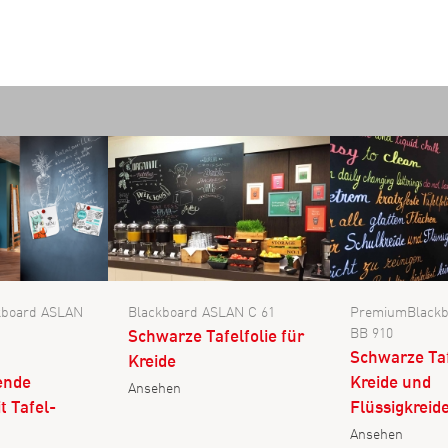
ckboard ASLAN
Blackboard ASLAN C 61
PremiumBlackb
BB 910
Schwarze Tafelfolie für
Schwarze Taf
Kreide
ende
Kreide und
Ansehen
t Tafel-
Flüssigkreid
Ansehen