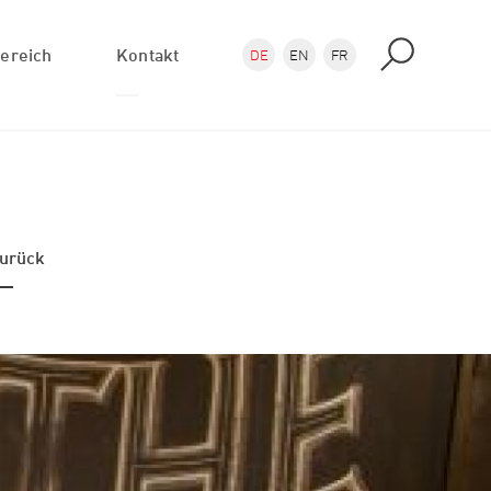
ereich
Kontakt
DE
EN
FR
Anfrage
Anfahrt
PlotAtelier Shops
urück