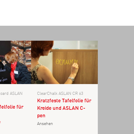
oard ASLAN
ClearChalk ASLAN CR 63
Kratzfeste Tafelfolie für
elfolie für
Kreide und ASLAN C-
pen
e
Ansehen