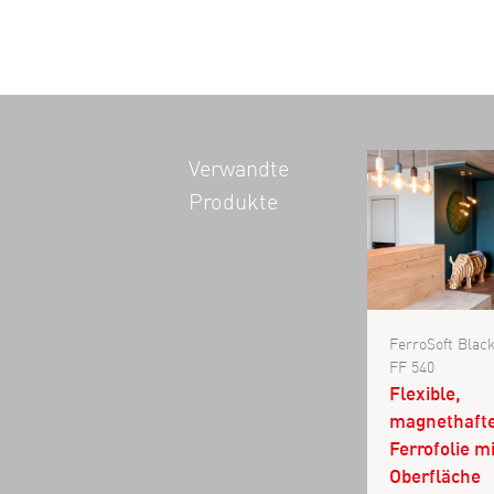
Verwandte
Produkte
FerroSoft Bla
FF 540
Flexible,
magnethaft
Ferrofolie mi
Oberfläche