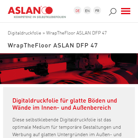
Direkt zum Inhalt
Suchformular
Suche
DE
EN
FR
Digitaldruckfolie
» WrapTheFloor ASLAN DFP 47
WrapTheFloor ASLAN DFP 47
Digitaldruckfolie für glatte Böden und
Wände im Innen- und Außenbereich
Diese selbstklebende Digitaldruckfolie ist das
optimale Medium für temporäre Gestaltungen und
Werbung auf glatten Untergründen im Außen- und