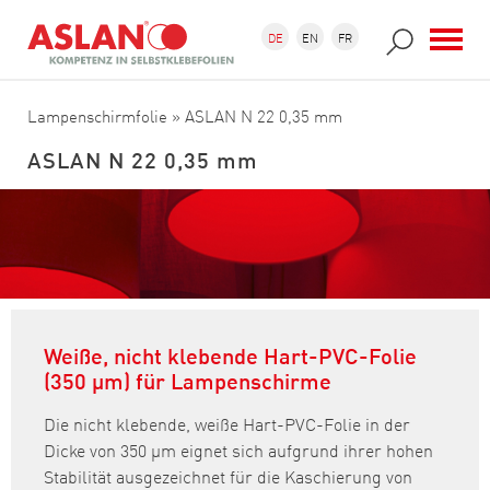
Direkt zum Inhalt
Suchformular
Suche
DE
EN
FR
Lampenschirmfolie
» ASLAN N 22 0,35 mm
ASLAN N 22 0,35 mm
Weiße, nicht klebende Hart-PVC-Folie
(350 µm) für Lampenschirme
Die nicht klebende, weiße Hart-PVC-Folie in der
Dicke von 350 µm eignet sich aufgrund ihrer hohen
Stabilität ausgezeichnet für die Kaschierung von